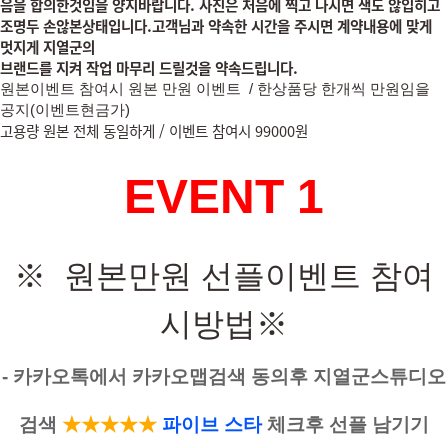
음을 합의한
것임을 양지바랍니다. 사진은 처음에 찍고 나시면 색도 않입히고
조명두 손않본상태입니다.고객님과 약속한 시간을 주시면 계약내용에 맞게
멋지게 지열군의
브랜드를 지켜 작업 마무리 드릴것을 약속드립니다.
원본이벤트 참여시 원본
만원
이벤트 /
한상품당 한개씩 만원임을
공지(이벤트현금가)
고용량 원본 전체 동일하게 / 이벤트 참여시 99000원
EVENT 1
※ 원본만원 선플이벤트 참여
시방법
※
- 카카오톡에서 카카오맵검색 동의후 지열군스튜디오
검색
★
★★★
★
파
이브 스타
체크후 선플 남기기