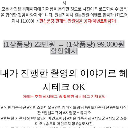
시
모든 사진은 홈페이지에 기재됨을 동의한 것으로 사진이 업로드되실 수 있음
을 합의한
것임을 양지바랍니다.
원본참여시 원본만원
이벤트 현금가 (카드결
제시 11.000) /
한상품당 한개씩 만원임을 공지(이벤트현금가)
(1상품당) 22만원 →
(1상품당)
99.000원
할인행사
내가 진행한 촬영의 이야기로 헤
시테크 OK
아래는 추첨 헤시테그 중 촬영한 헤시테그 기재요망
# 인천가족사진 #인천스튜디오 #인천리마인드웨딩 #송도가족사진 #송도사진
관 #인천피규어 #지열군스튜디오
#행복한 가족사진 #부모님리마인드웨딩 #처음가족사진 #지열군 #지열군스튜
디오 #송도리마인드웨딩 #송도사진