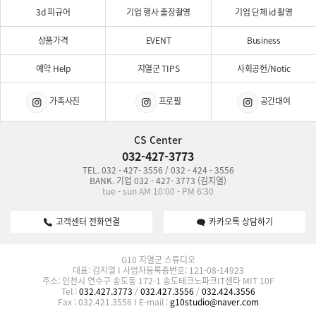
3d 피규어
기업 행사 출장촬영
기업 단체 id 촬영
상품가격
EVENT
Business
예약 Help
지열군 TIPS
사회공헌/Notic
가족사진
프로필
공간대여
CS Center
032-427-3773
TEL. 032 - 427- 3556 / 032 - 424 - 3556
BANK. 기업 032 - 427- 3773 (김지열)
tue - sun AM 10:00 - PM 6:30
고객센터 전화연결
카카오톡 상담하기
G10 지열군 스튜디오
대표: 김지열 I 사업자등록증번호: 121-08-14923
주소: 인천시 연수구 송도동 172-1 송도테크노파크IT센타 MIT 10F
Tel :
032.427.3773
/
032.427.3556
/
032.424.3556
Fax : 032.421.3556 I E-mail :
g10studio@naver.com