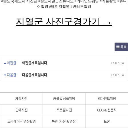
#송도국제도시 사진관 #송도지열군스튜디오 #리마인드웨딩 #커플촬영 #쥬니
어촬영 #베이지촬영 #반려견촬영
지열군 사진구경가기 →
목록
이전글
이전글제목입니다.
17.07.14
다음글
다음글제목입니다.
17.07.14
가족사진
커플 & 심플웨딩
리마인드웨딩
단체사진
프로필사진
CEO & 전문직
크리에이터 영상촬영
복원 (사진 & 영상)
드론