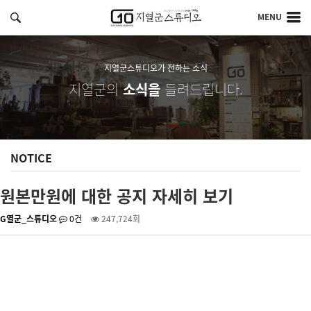
MENU
지열군스튜디오가 전하는 소식
지열군의
소식을
들려드립니다.
NOTICE
원본만원에 대한 공지 자세히 보기
G열군_스튜디오
0건
247,724회