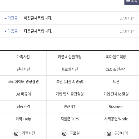
목록
이전글
이전글제목입니다.
17.07.14
다음글
다음글제목입니다.
17.07.14
가족사진
커플 & 심플웨딩
리마인드웨딩
단체사진
프로필사진
CEO & 전문직
크리에이터 영상촬영
복원 (사진 & 영상)
드론
3d 피규어
기업 행사 출장촬영
기업 단체 id 촬영
상품가격
EVENT
Business
예약 Help
지열군 TIPS
사회공헌/Notic
가족사진
프로필
공간대여