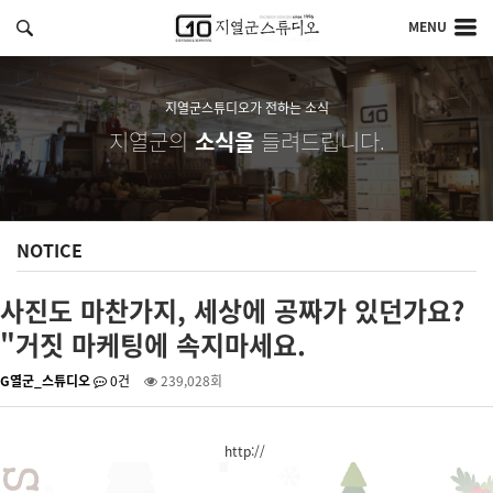
MENU
지열군스튜디오가 전하는 소식
지열군의
소식을
들려드립니다.
NOTICE
사진도 마찬가지, 세상에 공짜가 있던가요?
"거짓 마케팅에 속지마세요.
G열군_스튜디오
0건
239,028회
http://