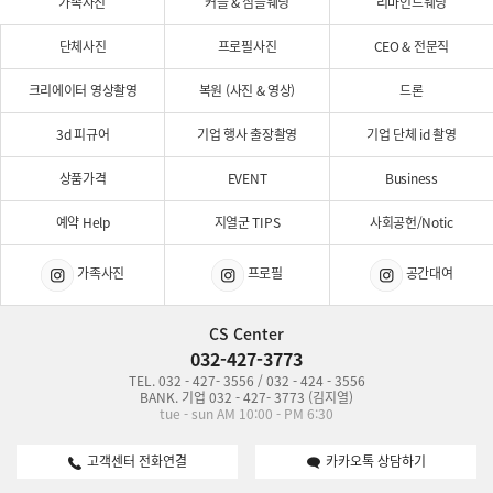
가족사진
커플 & 심플웨딩
리마인드웨딩
단체사진
프로필사진
CEO & 전문직
크리에이터 영상촬영
복원 (사진 & 영상)
드론
3d 피규어
기업 행사 출장촬영
기업 단체 id 촬영
상품가격
EVENT
Business
예약 Help
지열군 TIPS
사회공헌/Notic
가족사진
프로필
공간대여
CS Center
032-427-3773
TEL. 032 - 427- 3556 / 032 - 424 - 3556
BANK. 기업 032 - 427- 3773 (김지열)
tue - sun AM 10:00 - PM 6:30
고객센터 전화연결
카카오톡 상담하기