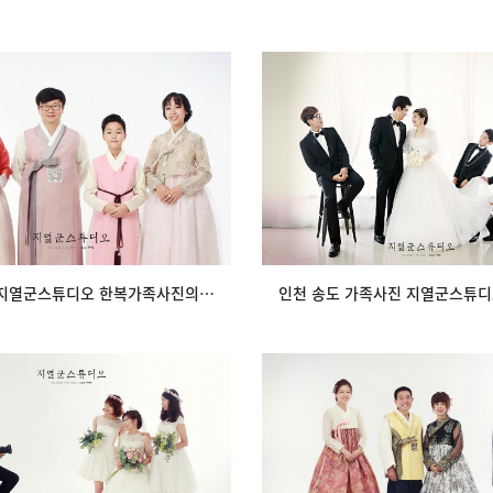
도 지열군스튜디오 한복가족사진의
인천 송도 가족사진 지열군스튜
기품
가족사진
view
view
인천 송도 지열군스튜디오 한복가족사진의 기품
가치 지열군스튜디오의 리마인드웨
지열군스튜디오 한복가족사진 행
딩의 순간
#지열군이 더 즐…
view
view