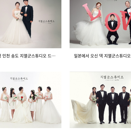
각 인천 송도 지열군스튜디오 드
일본에서 오신 댁 지열군스튜디
레스가족사진의 …
가족촬영
view
view
참 예쁜생각 인천 송도 지열군스튜디오 드레스가족사진의 …
오신댁 지열군스튜디오 행복한 드
뉴욕에서 오신 따님의 선물,지
레스가족사진
드레스 가족사…
view
view