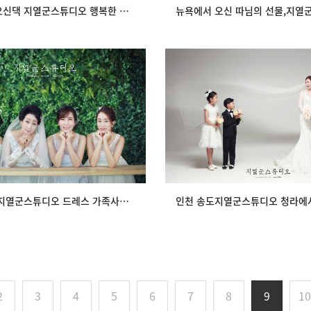
목동에서 오신댁 지열군스튜디오 행복한 드레스가족사진
 지열군스튜디오 드레스 가족사진
인천 송도지열군스튜디오 청라에
의 즐거운시간
입니다.
view
view
인천 송도 지열군스튜디오 드레스 가족사진의 즐거운시간
2
3
4
5
6
7
8
9
10